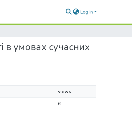
Log In
ті в умовах сучасних
views
6