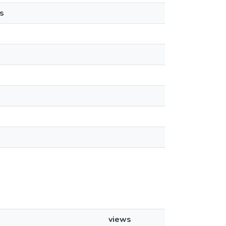
s
views