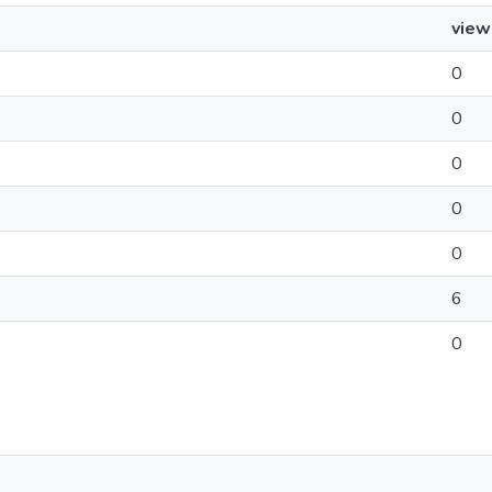
view
0
0
0
0
0
6
0