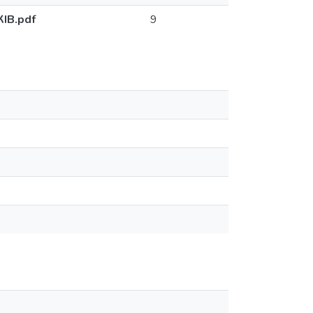
ІВ.pdf
9