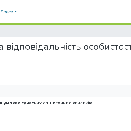
 DSpace
ьна відповідальність особистос
 в умовах сучасних соціогенних викликів