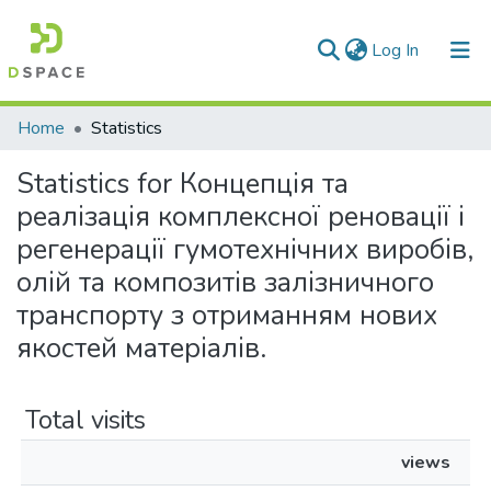
(current)
Log In
Communities & Collections
Home
Statistics
All of DSpace
Statistics for Концепція та
реалізація комплексної реновації і
регенерації гумотехнічних виробів,
олій та композитів залізничного
транспорту з отриманням нових
якостей матеріалів.
Total visits
views