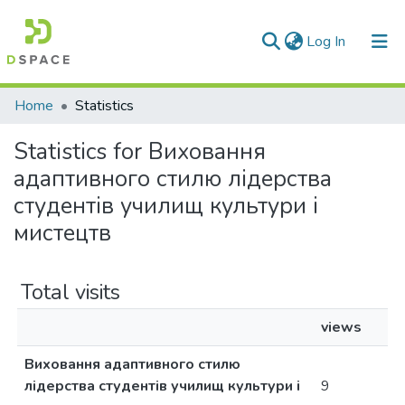
(current)
Log In
Communities & Collections
Home
Statistics
All of DSpace
Statistics for Виховання
адаптивного стилю лідерства
студентів училищ культури і
мистецтв
Total visits
views
Виховання адаптивного стилю
лідерства студентів училищ культури і
9