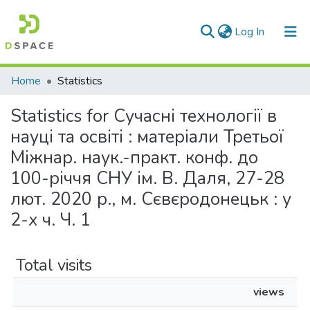
(current)
Log In
Communities & Collections
Home
Statistics
All of DSpace
Statistics for Сучасні технології в
науці та освіті : матеріали Третьої
Міжнар. наук.-практ. конф. до
100-річчя СНУ ім. В. Даля, 27-28
лют. 2020 р., м. Сєвєродонецьк : у
2-х ч. Ч. 1
Total visits
views