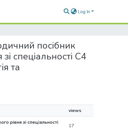
Log In
тодичний посібник
 зі спеціальності С4
ія та
views
го рівня зі спеціальності
17