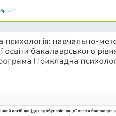
 DSpace
льна психологія: навчально-ме
 освіти бакалаврського рівня
програма Прикладна психолог
чний посібник (для здобувачів вищої освіти бакалаврсько