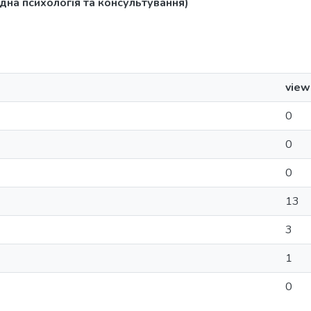
дна психологія та консультування)
view
0
0
0
13
3
1
0