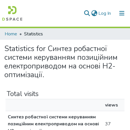
(current)
Log In
Communities & Collections
Home
Statistics
All of DSpace
Statistics for Синтез робастної
системи керуванням позиційним
електроприводом на основі H2-
оптимізації.
Total visits
views
Синтез робастної системи керуванням
позиційним електроприводом на основі
37