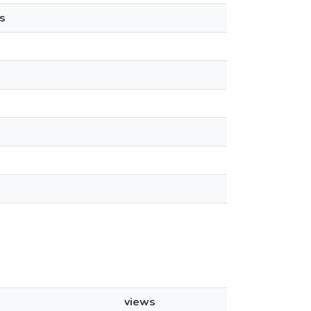
s
views