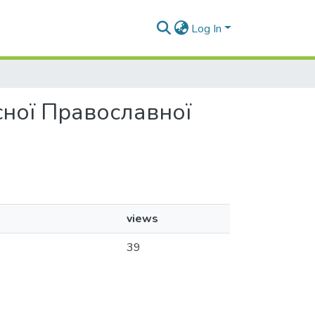
Log In
асної Православної
views
39