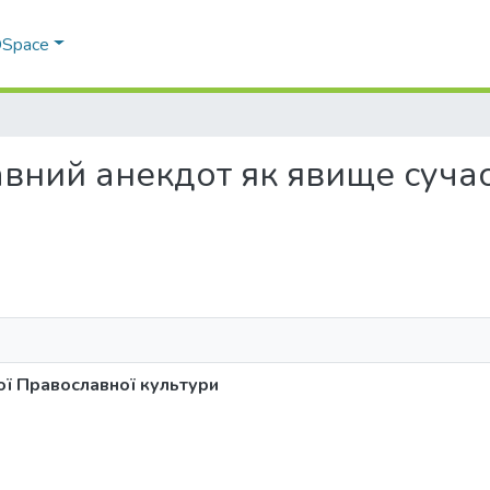
 DSpace
славний анекдот як явище суч
ої Православної культури