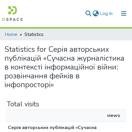
(current)
Log In
Communities & Collections
Home
Statistics
All of DSpace
Statistics for Серія авторських
публікацій «Сучасна журналістика
в контексті інформаційної війни:
розвінчання фейків в
інфопросторі»
Total visits
views
Серія авторських публікацій «Сучасна