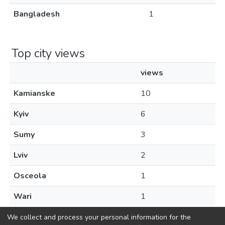
Bangladesh
1
Top city views
views
Kamianske
10
Kyiv
6
Sumy
3
Lviv
2
Osceola
1
Wari
1
We collect and process your personal information for the