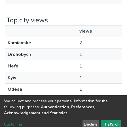
Top city views
views
Kamianske
2
Drohobych
1
Hefei
1
Kyiv
1
Odesa
1
We collect and process your personal information for the
following purposes:
Authentication, Preferences,
Acknowledgement and Statistics
.
Dspace & Volodymyr Dahl East Ukrainian National University
copyright © 2002-2026
LYRASIS
Customize
Decline
That's ok