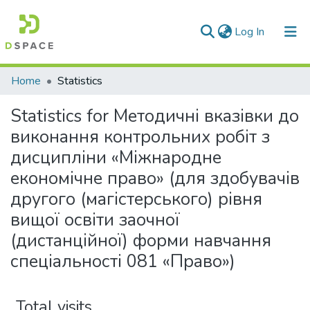
(current)
Log In
Communities & Collections
Home
Statistics
All of DSpace
Statistics for Методичні вказівки до
виконання контрольних робіт з
дисципліни «Міжнародне
економічне право» (для здобувачів
другого (магістерського) рівня
вищої освіти заочної
(дистанційної) форми навчання
спеціальності 081 «Право»)
Total visits