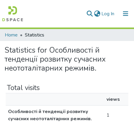
(current)
Log In
Communities & Collections
Home
Statistics
All of DSpace
Statistics for Особливості й
тенденції розвитку сучасних
неототалітарних режимів.
Total visits
views
Особливості й тенденції розвитку
1
сучасних неототалітарних режимів.