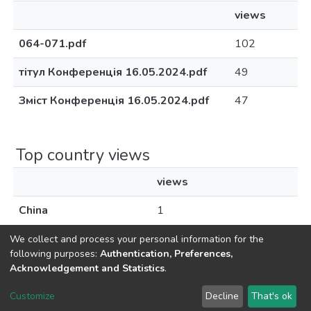
views
064-071.pdf
102
тітул Конференція 16.05.2024.pdf
49
Зміст Конференція 16.05.2024.pdf
47
Top country views
views
China
1
We collect and process your personal information for the
following purposes:
Authentication, Preferences,
Acknowledgement and Statistics
.
Dspace & Volodymyr Dahl East Ukrainian National University
copyright © 2002-2026
LYRASIS
Customize
Decline
That's ok
Cookie settings
End User Agreement
Send Feedback