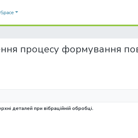
 DSpace
дження процесу формування по
хні деталей при вібраційній обробці.