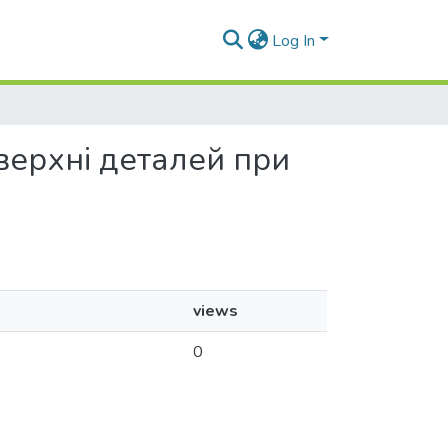
Log In
верхні деталей при
views
0