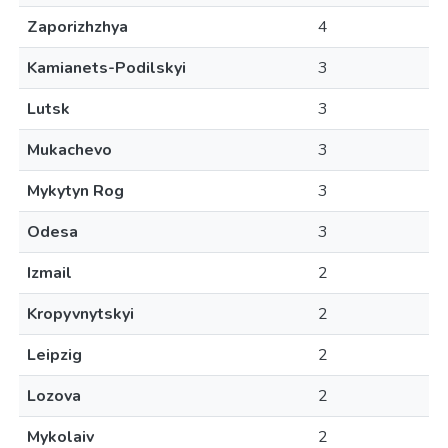
Zaporizhzhya
4
Kamianets-Podilskyi
3
Lutsk
3
Mukachevo
3
Mykytyn Rog
3
Odesa
3
Izmail
2
Kropyvnytskyi
2
Leipzig
2
Lozova
2
Mykolaiv
2