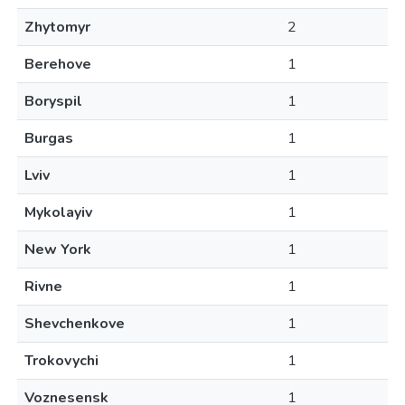
Zhytomyr
2
Berehove
1
Boryspil
1
Burgas
1
Lviv
1
Mykolayiv
1
New York
1
Rivne
1
Shevchenkove
1
Trokovychi
1
Voznesensk
1