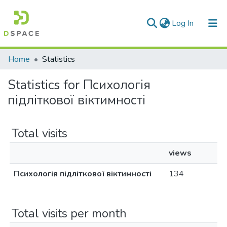
(current)
Log In
Communities & Collections
Home
Statistics
All of DSpace
Statistics for Психологія
підліткової віктимності
Total visits
views
Психологія підліткової віктимності
134
Total visits per month