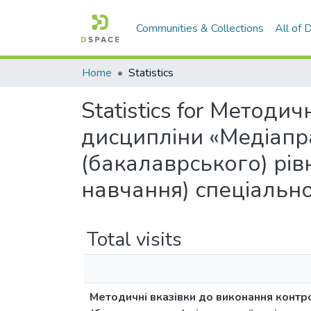
Communities & Collections
All of
Home
Statistics
Statistics for Методи
дисципліни «Медіапр
(бакалаврського) рів
навчання) спеціально
Total visits
Методичні вказівки до виконання контр