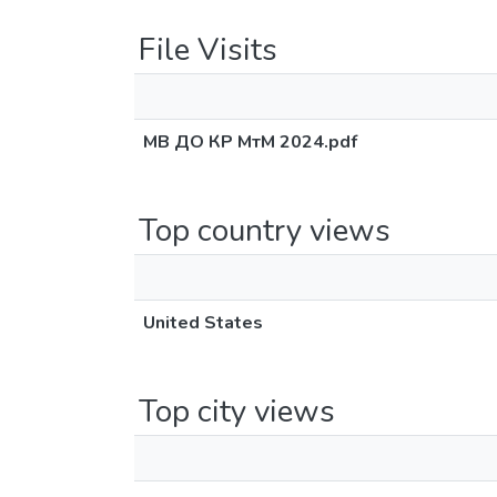
File Visits
МВ ДО КР МтМ 2024.pdf
Top country views
United States
Top city views