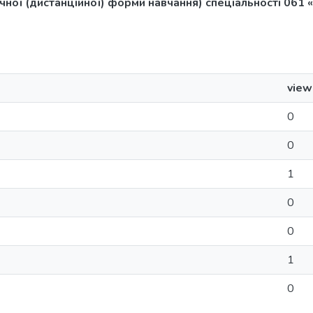
очної (дистанційної) форми навчання) спеціальності 061 
view
0
0
1
0
0
1
0