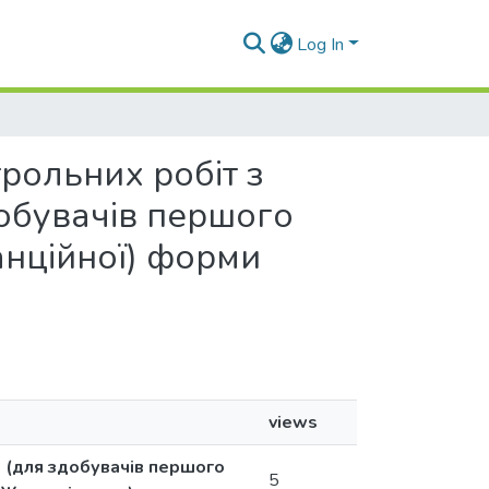
Log In
трольних робіт з
добувачів першого
танційної) форми
views
» (для здобувачів першого
5