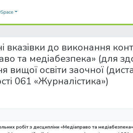
 DSpace
чні вказівки до виконання кон
аво та медіабезпека» (для з
ня вищої освіти заочної (дис
сті 061 «Журналістика»)
ольних робіт з дисципліни «Медіаправо та медіабезпека