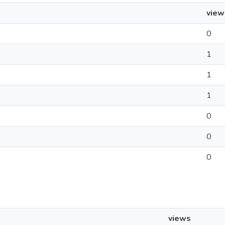
view
0
1
1
1
0
0
0
views