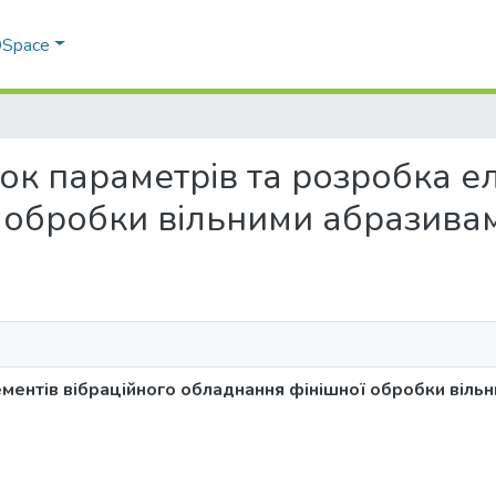
 DSpace
унок параметрів та розробка 
 обробки вільними абразива
ментів вібраційного обладнання фінішної обробки віль