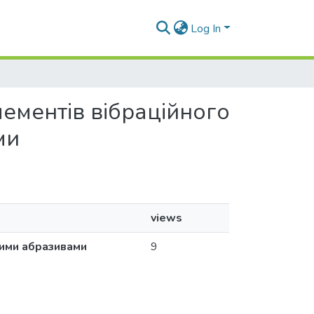
Log In
елементів вібраційного
ми
views
ними абразивами
9