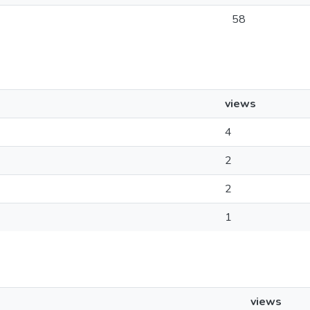
58
views
4
2
2
1
views