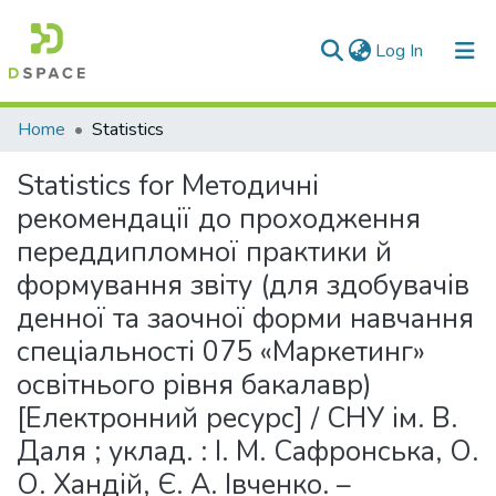
(current)
Log In
Communities & Collections
Home
Statistics
All of DSpace
Statistics for Методичні
рекомендації до проходження
переддипломної практики й
формування звіту (для здобувачів
денної та заочної форми навчання
спеціальності 075 «Маркетинг»
освітнього рівня бакалавр)
[Електронний ресурс] / СНУ ім. В.
Даля ; уклад. : І. М. Сафронська, О.
О. Хандій, Є. А. Івченко. –