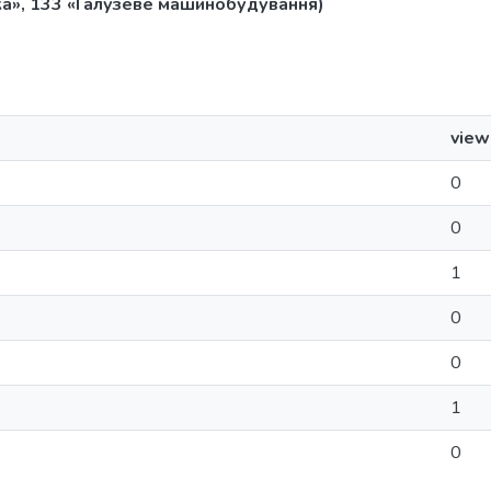
ка», 133 «Галузеве машинобудування)
view
0
0
1
0
0
1
0