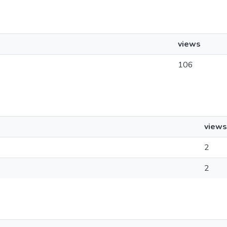
views
106
views
2
2