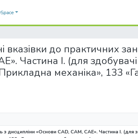
 DSpace
чні вказівки до практичних за
». Частина І. (для здобувачі
Прикладна механіка», 133 «Г
ь з дисципліни «Основи CAD, CAM, CAE». Частина І. (для 