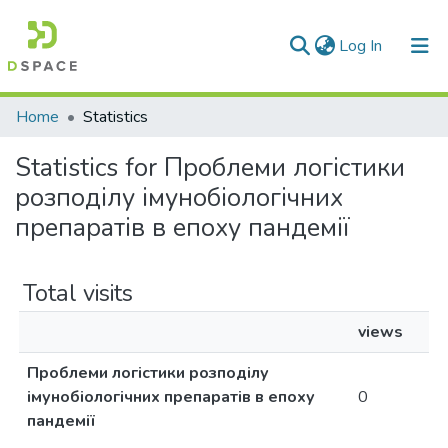
(current)
Log In
Communities & Collections
Home
Statistics
All of DSpace
Statistics for Проблеми логістики
розподілу імунобіологічних
препаратів в епоху пандемії
Total visits
views
Проблеми логістики розподілу
імунобіологічних препаратів в епоху
0
пандемії