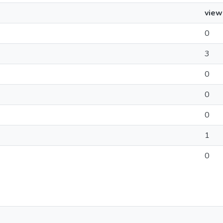
view
0
3
0
0
0
1
0