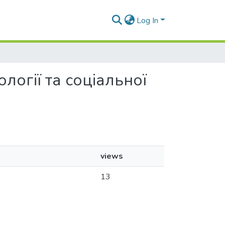
Log In
ології та соціальної
views
13