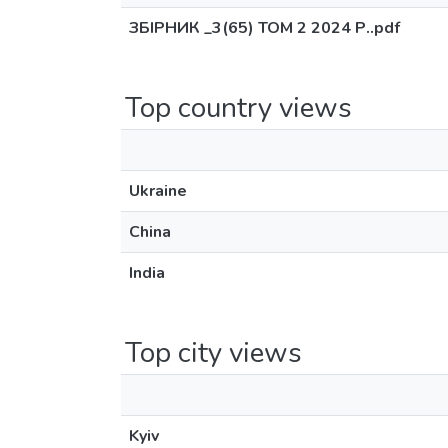
ЗБIРНИК _3(65) ТОМ 2 2024 Р..pdf
Top country views
Ukraine
China
India
Top city views
Kyiv