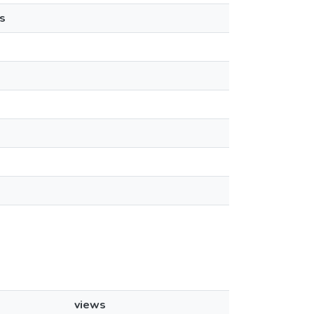
s
views