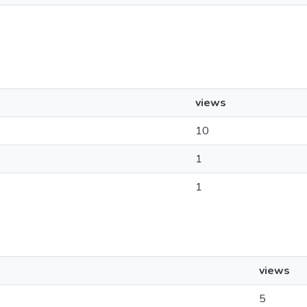
views
10
1
1
views
5