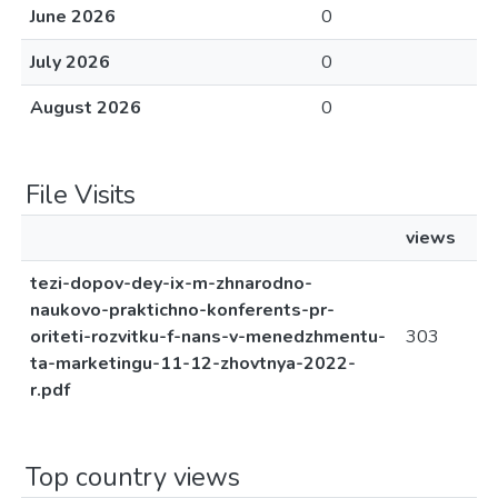
June 2026
0
July 2026
0
August 2026
0
File Visits
views
tezi-dopov-dey-ix-m-zhnarodno-
naukovo-praktichno-konferents-pr-
oriteti-rozvitku-f-nans-v-menedzhmentu-
303
ta-marketingu-11-12-zhovtnya-2022-
r.pdf
Top country views