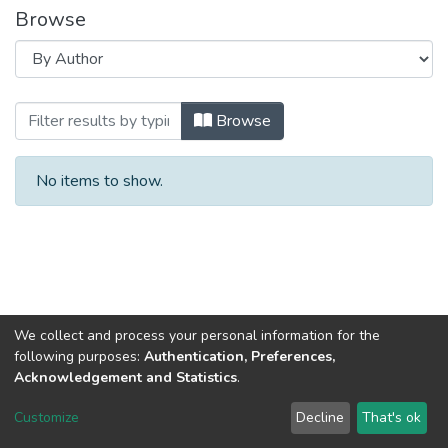
Browse
Browsing Вісник Східноукраїнського на
Browse
No items to show.
We collect and process your personal information for the
following purposes:
Authentication, Preferences,
Acknowledgement and Statistics
.
Dspace & Volodymyr Dahl East Ukrainian National University
copyright © 2002-2026
LYRASIS
Customize
Decline
That's ok
Cookie settings
End User Agreement
Send Feedback