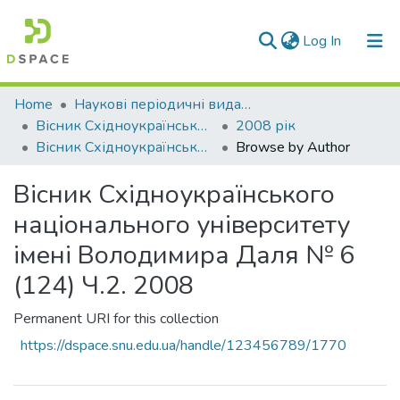
(current)
Log In
Communities & Collections
Home
Наукові періодичні видання СНУ ім. В. Даля
Вісник Східноукраїнського національного університету імені В. Даля
2008 рік
All of DSpace
Вісник Східноукраїнського національного університету імені Володимира Даля № 6 (124) Ч.2. 2008
Browse by Author
Вісник Східноукраїнського
національного університету
імені Володимира Даля № 6
(124) Ч.2. 2008
Permanent URI for this collection
https://dspace.snu.edu.ua/handle/123456789/1770