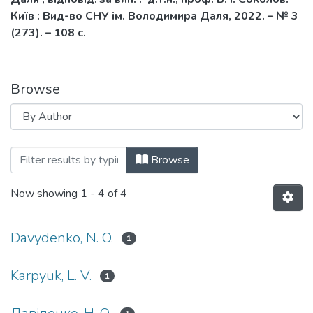
Київ : Вид-во СНУ ім. Володимира Даля, 2022. – № 3
(273). – 108 с.
Browse
Browsing Вісник СНУ ім. В. Даля № 3(2
Browse
Now showing
1 - 4 of 4
Davydenko, N. O.
1
Karpyuk, L. V.
1