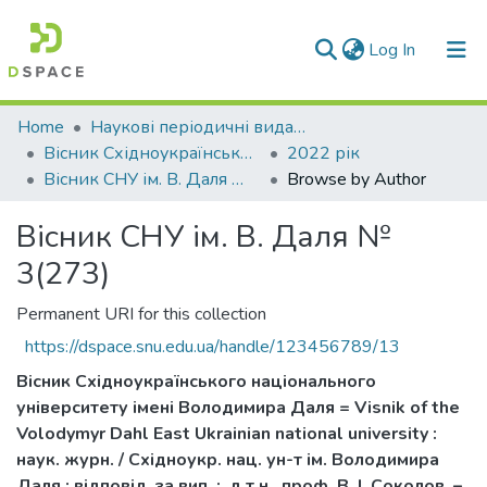
(current)
Log In
Communities & Collections
Home
Наукові періодичні видання СНУ ім. В. Даля
Вісник Східноукраїнського національного університету імені В. Даля
2022 рік
All of DSpace
Вісник СНУ ім. В. Даля № 3(273)
Browse by Author
Вісник СНУ ім. В. Даля №
3(273)
Permanent URI for this collection
https://dspace.snu.edu.ua/handle/123456789/13
Вісник Східноукраїнського національного
університету імені Володимира Даля = Visnik of the
Volodymyr Dahl East Ukrainian national university :
наук. журн. / Східноукр. нац. ун-т ім. Володимира
Даля ; відповід. за вип. : д.т.н., проф. В. І. Соколов. –