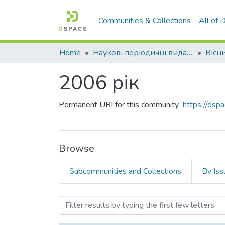
Communities & Collections
All of
Home
Наукові періодичні видання СНУ ім. В. Даля
2006 рік
Permanent URI for this community
https://ds
Browse
Subcommunities and Collections
By Iss
Browsing 2006 рік by Aut