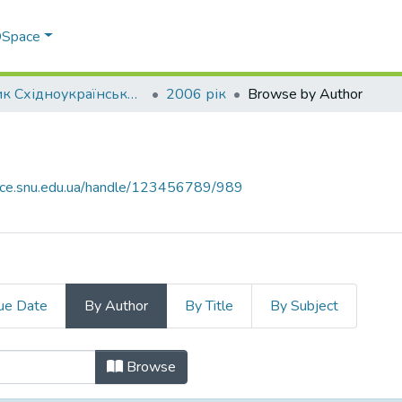
 DSpace
Вісник Східноукраїнського національного університету імені В. Даля
2006 рік
Browse by Author
pace.snu.edu.ua/handle/123456789/989
ue Date
By Author
By Title
By Subject
hor
Browse