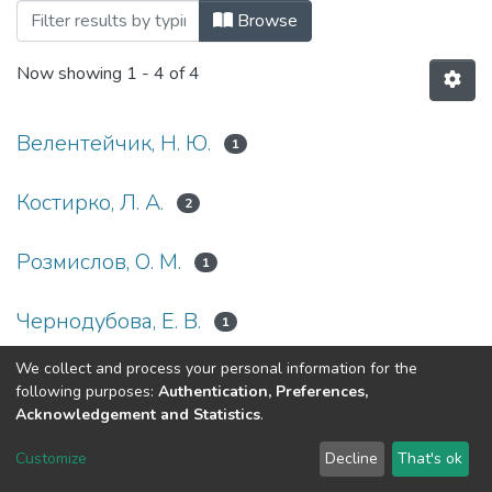
Browsing Монографії (КФіБС) by Autho
Browse
Now showing
1 - 4 of 4
Велентейчик, Н. Ю.
1
Костирко, Л. А.
2
Розмислов, О. М.
1
Чернодубова, Е. В.
1
We collect and process your personal information for the
following purposes:
Authentication, Preferences,
Acknowledgement and Statistics
.
Dspace & Volodymyr Dahl East Ukrainian National University
copyright © 2002-2026
LYRASIS
Customize
Decline
That's ok
Cookie settings
End User Agreement
Send Feedback