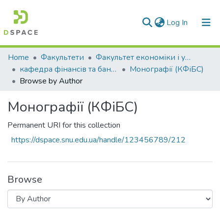
(current)
Log In
Communities & Collections
Home
Факультети
Факультет економіки і управління
кафедра фінансів та банківської справи
Монографії (КФіБС)
All of DSpace
Browse by Author
Монографії (КФіБС)
Permanent URI for this collection
https://dspace.snu.edu.ua/handle/123456789/212
Browse