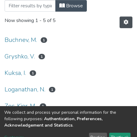
Browsing Монографії (КПУММ) by Auth
Browse
Now showing
1 - 5 of 5
Buchnev, M.
1
Gryshko, V.
1
Kuksa, I.
1
Loganathan, N.
1
Zos-Kior, M.
1
We collect and process your personal information for the
following purposes:
Authentication, Preferences,
Acknowledgement and Statistics
.
Dspace & Volodymyr Dahl East Ukrainian National University
copyright © 2002-2026
LYRASIS