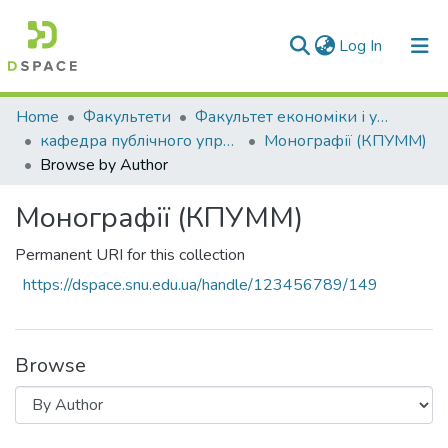
(current)
Log In
Communities & Collections
Home
Факультети
Факультет економіки і управління
кафедра публічного управління, менеджменту та маркетингу
Монографії (КПУММ)
All of DSpace
Browse by Author
Монографії (КПУММ)
Permanent URI for this collection
https://dspace.snu.edu.ua/handle/123456789/149
Browse