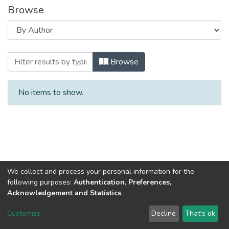
Browse
Browsing ЦІЛІ СТАЛОГО РОЗВИТКУ : проб
Browse
No items to show.
We collect and process your personal information for the
following purposes:
Authentication, Preferences,
Acknowledgement and Statistics
.
Dspace & Volodymyr Dahl East Ukrainian National University
copyright © 2002-2026
LYRASIS
Customize
Decline
That's ok
Cookie settings
End User Agreement
Send Feedback