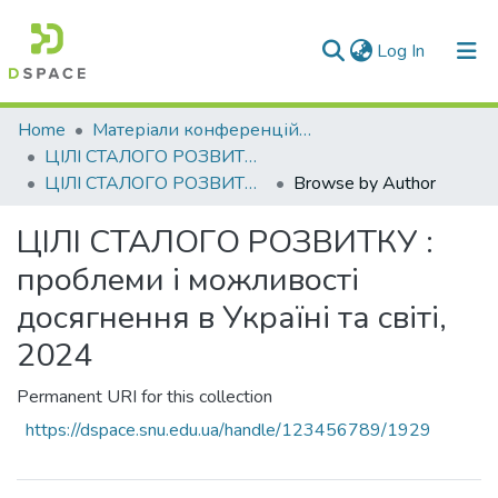
(current)
Log In
Communities & Collections
Home
Матеріали конференцій та семінарів
ЦІЛІ СТАЛОГО РОЗВИТКУ : проблеми і можливості досягнення в Україні та світі
All of DSpace
ЦІЛІ СТАЛОГО РОЗВИТКУ : проблеми і можливості досягнення в Україні та світі, 2024
Browse by Author
ЦІЛІ СТАЛОГО РОЗВИТКУ :
проблеми і можливості
досягнення в Україні та світі,
2024
Permanent URI for this collection
https://dspace.snu.edu.ua/handle/123456789/1929