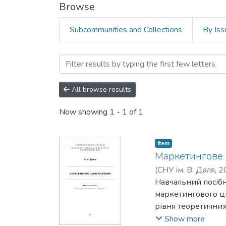
Browse
Subcommunities and Collections
By Iss
Browsing Факультет еконо
All browse results
Now showing
1 - 1 of 1
Item
Маркетингове 
(
СНУ ім. В. Даля
,
2
Навчальний посібн
маркетингового ц
рівня теоретичних
вибором цінової п
Show more