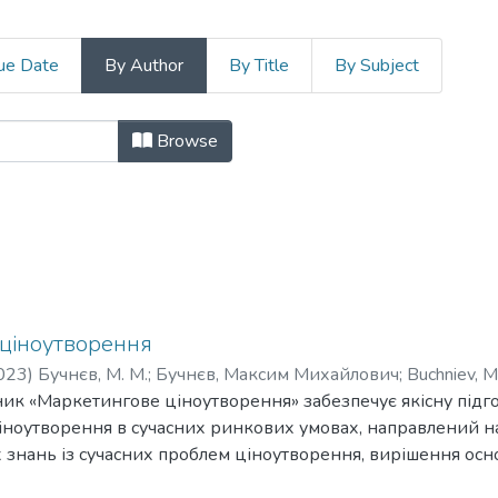
ue Date
By Author
By Title
By Subject
міки і управління by Author "Buc
Browse
ціноутворення
023
)
Бучнєв, М. М.
;
Бучнєв, Максим Михайлович
;
Buchniev, 
ик «Маркетингове ціноутворення» забезпечує якісну підгот
іноутворення в сучасних ринкових умовах, направлений 
 знань із сучасних проблем ціноутворення, вирішення осн
олітики та визначення рівня цін у практичних умовах го