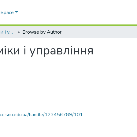
 DSpace
Факультет економіки і управління
Browse by Author
іки і управління
pace.snu.edu.ua/handle/123456789/101