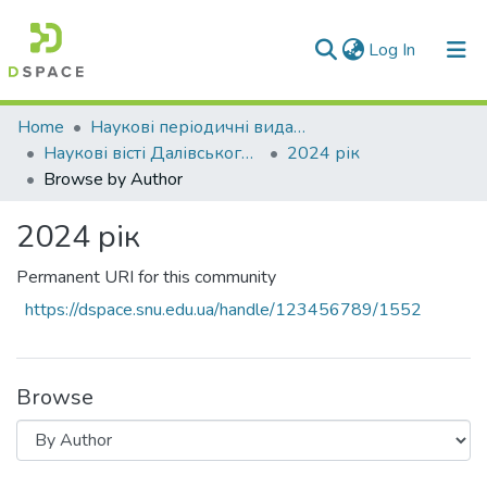
(current)
Log In
Communities & Collections
Home
Наукові періодичні видання СНУ ім. В. Даля
Наукові вісті Далівського університету
2024 рік
All of DSpace
Browse by Author
2024 рік
Permanent URI for this community
https://dspace.snu.edu.ua/handle/123456789/1552
Browse