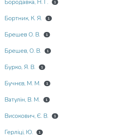
Бородавка, Н. Г.
1
Бортник, К. Я.
1
Брешев О. В.
1
Брешев, О. В.
1
Бурко, Я. В.
1
Бучнєв, М. М.
1
Ватулін, В. М.
1
Високович, Є. В.
1
Герліці, Ю.
1