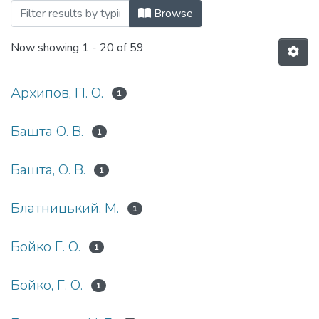
Browsing 2024 рік by Author
Browse
Now showing
1 - 20 of 59
Архипов, П. О.
1
Башта О. В.
1
Башта, О. В.
1
Блатницький, М.
1
Бойко Г. О.
1
Бойко, Г. О.
1