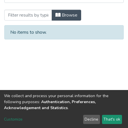
Browsing Вісник СНУ ім. В. Даля № 9(10
Browse
No items to show.
We collect and process your personal information for the
following purposes:
Authentication, Preferences,
Acknowledgement and Statistics
.
Dspace & Volodymyr Dahl East Ukrainian National University
copyright © 2002-2026
LYRASIS
Customize
Decline
That's ok
Cookie settings
End User Agreement
Send Feedback