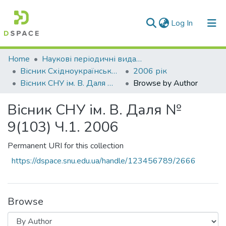
(current)
Log In
Communities & Collections
Home
Наукові періодичні видання СНУ ім. В. Даля
Вісник Східноукраїнського національного університету імені В. Даля
2006 рік
All of DSpace
Вісник СНУ ім. В. Даля № 9(103) Ч.1. 2006
Browse by Author
Вісник СНУ ім. В. Даля №
9(103) Ч.1. 2006
Permanent URI for this collection
https://dspace.snu.edu.ua/handle/123456789/2666
Browse