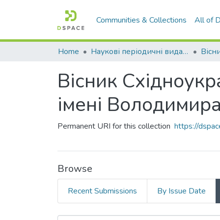
Communities & Collections
All of
Home
Наукові періодичні видання СНУ ім. В. Даля
Вісник Східноукр
імені Володимира
Permanent URI for this collection
https://dsp
Browse
Recent Submissions
By Issue Date