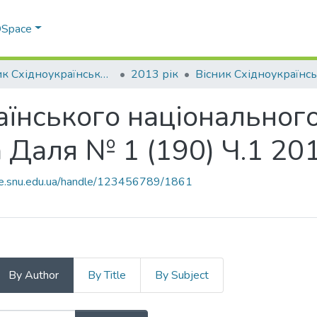
 DSpace
Вісник Східноукраїнського національного університету імені В. Даля
2013 рік
аїнського національного
 Даля № 1 (190) Ч.1 20
ace.snu.edu.ua/handle/123456789/1861
By Author
By Title
By Subject