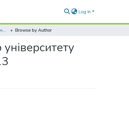
Log In
Вісник Східноукраїнського національного університету імені Володимира Даля № 1 (190) Ч.1 2013
Browse by Author
 університету
13