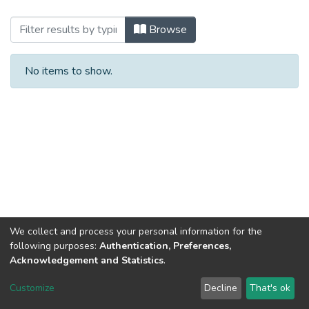
Browsing 2025 (ДІМ_БКР) by Author
Browse
No items to show.
We collect and process your personal information for the
following purposes:
Authentication, Preferences,
Acknowledgement and Statistics
.
Dspace & Volodymyr Dahl East Ukrainian National University
copyright © 2002-2026
LYRASIS
Customize
Decline
That's ok
Cookie settings
End User Agreement
Send Feedback