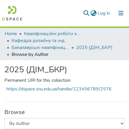
(current)
Log In
Communities & Collections
Home
Кваліфікаційні роботи здобувачів вищої освіти
Кафедра дизайну та індустрії моди (ДІМ)
All of DSpace
Бакалаврські кваліфікаційні роботи
2025 (ДІМ_БКР)
Browse by Author
2025 (ДІМ_БКР)
Permanent URI for this collection
https://dspace.snu.edu.ua/handle/123456789/2576
Browse