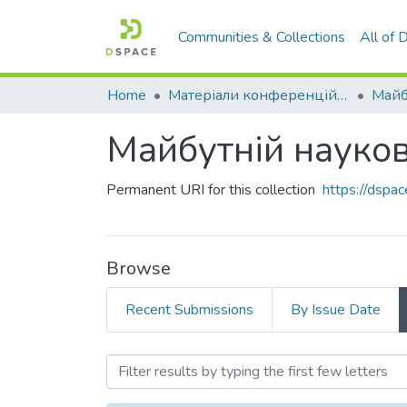
Communities & Collections
All of
Home
Матеріали конференцій та семінарів
Майб
Майбутній науко
Permanent URI for this collection
https://dspa
Browse
Recent Submissions
By Issue Date
Browsing Майбутній наук