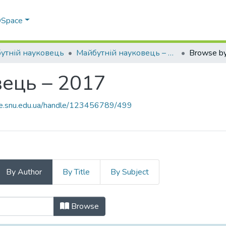
 DSpace
утній науковець
Майбутній науковець – 2017
Browse by
вець – 2017
ce.snu.edu.ua/handle/123456789/499
By Author
By Title
By Subject
овець – 2017 by Author
Browse