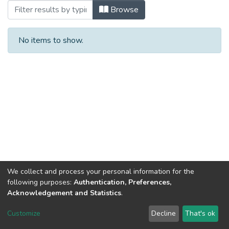
Browsing Автореферати (КППтаСР) by 
Browse
No items to show.
We collect and process your personal information for the
following purposes:
Authentication, Preferences,
Acknowledgement and Statistics
.
Dspace & Volodymyr Dahl East Ukrainian National University
copyright © 2002-2026
LYRASIS
Customize
Decline
That's ok
Cookie settings
End User Agreement
Send Feedback