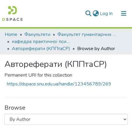
(current)
Log In
Communities & Collections
Home
Факультети
Факультет гуманітарних та соціальних наук
кафедра практичної психології та соціальної роботи
All of DSpace
Автореферати (КППтаСР)
Browse by Author
Автореферати (КППтаСР)
Permanent URI for this collection
https://dspace.snu.edu.ua/handle/123456789/269
Browse