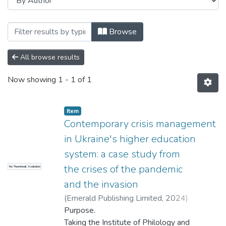
Browsing кафедра педагогіки, українсь
Browse
All browse results
Now showing
1 - 1 of 1
Item
Contemporary crisis management
in Ukraine's higher education
system: a case study from
the crises of the pandemic
No Thumbnail Available
and the invasion
(
Emerald Publishing Limited
,
2024
)
Kuzmina, Svitlana L.
Purpose.
;
Popova, Olena
;
Bachurina, Ludmyla
Taking the Institute of Philology and
;
Kuzmina, S.
;
Popova, O.
;