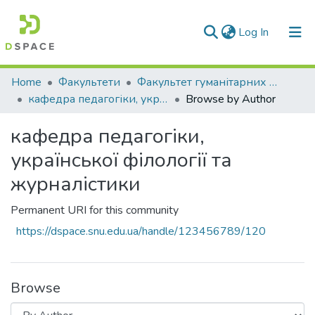
(current)
Log In
Communities & Collections
Home
Факультети
Факультет гуманітарних та соціальних наук
кафедра педагогіки, української філології та журналістики
Browse by Author
All of DSpace
кафедра педагогіки,
української філології та
журналістики
Permanent URI for this community
https://dspace.snu.edu.ua/handle/123456789/120
Browse