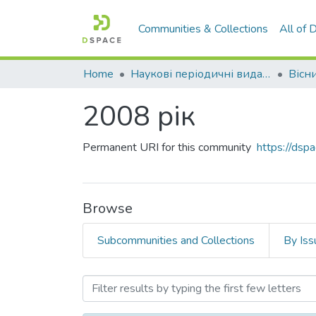
Communities & Collections
All of
Home
Наукові періодичні видання СНУ ім. В. Даля
2008 рік
Permanent URI for this community
https://ds
Browse
Subcommunities and Collections
By Iss
Browsing 2008 рік by Aut