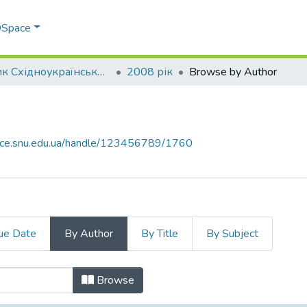
 DSpace
Вісник Східноукраїнського національного університету імені В. Даля
2008 рік
Browse by Author
pace.snu.edu.ua/handle/123456789/1760
ue Date
By Author
By Title
By Subject
hor
Browse