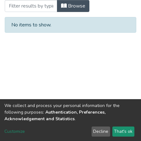
Browsing Майбутній науковець – 2018 
Browse
No items to show.
We collect and process your personal information for the
following purposes:
Authentication, Preferences,
Acknowledgement and Statistics
.
Dspace & Volodymyr Dahl East Ukrainian National University
copyright © 2002-2026
LYRASIS
Customize
Decline
That's ok
Cookie settings
End User Agreement
Send Feedback