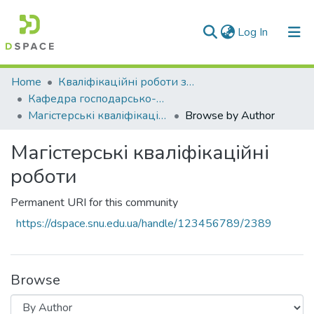
(current)
Log In
Communities & Collections
Home
Кваліфікаційні роботи здобувачів вищої освіти
Кафедра господарсько-правових та суспільно-політичних дисциплін (ГПСПД)
All of DSpace
Магістерські кваліфікаційні роботи
Browse by Author
Магістерські кваліфікаційні
роботи
Permanent URI for this community
https://dspace.snu.edu.ua/handle/123456789/2389
Browse