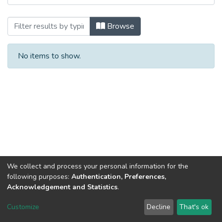
Browsing Магістерські кваліфікаційні 
Browse
No items to show.
We collect and process your personal information for the
following purposes:
Authentication, Preferences,
Acknowledgement and Statistics
.
Dspace & Volodymyr Dahl East Ukrainian National University
copyright © 2002-2026
LYRASIS
Customize
Decline
That's ok
Cookie settings
End User Agreement
Send Feedback