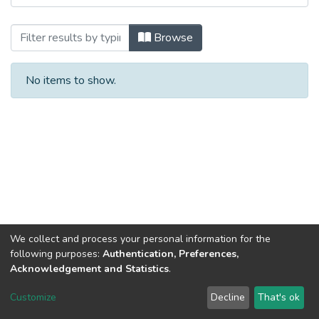
Browsing Історичні записки. Вип. 31. 2
Browse
No items to show.
We collect and process your personal information for the
following purposes:
Authentication, Preferences,
Acknowledgement and Statistics
.
Dspace & Volodymyr Dahl East Ukrainian National University
copyright © 2002-2026
LYRASIS
Customize
Decline
That's ok
Cookie settings
End User Agreement
Send Feedback