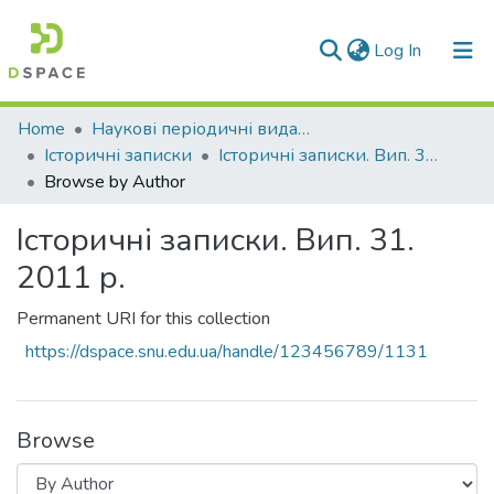
(current)
Log In
Communities & Collections
Home
Наукові періодичні видання СНУ ім. В. Даля
Історичні записки
Історичні записки. Вип. 31. 2011 р.
All of DSpace
Browse by Author
Історичні записки. Вип. 31.
2011 р.
Permanent URI for this collection
https://dspace.snu.edu.ua/handle/123456789/1131
Browse