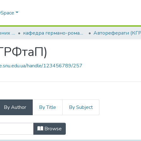
 DSpace
Факультет гуманітарних та соціальних наук
кафедра германо-романської філології та перекладу
Автореферати (КГ
ГРФтаП)
ce.snu.edu.ua/handle/123456789/257
By Author
By Title
By Subject
(КГРФтаП) by Author
Browse