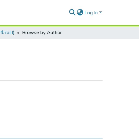
Log In
РФтаП)
Browse by Author