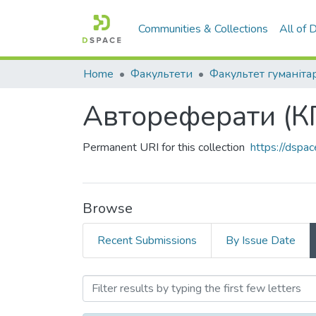
Communities & Collections
All of
Home
Факультети
Автореферати (К
Permanent URI for this collection
https://dspa
Browse
Recent Submissions
By Issue Date
Browsing Автореферати 