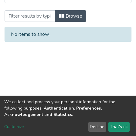
Browsing Історичні записки. Вип. 25. 2
Browse
No items to show.
We collect and process your personal information for the
following purposes:
Authentication, Preferences,
Acknowledgement and Statistics
.
Dspace & Volodymyr Dahl East Ukrainian National University
copyright © 2002-2026
LYRASIS
Customize
Decline
That's ok
Cookie settings
End User Agreement
Send Feedback