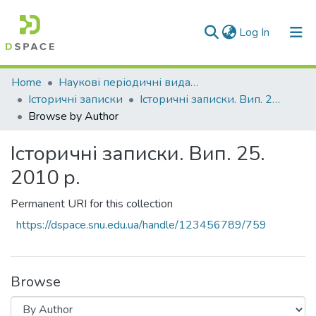
(current)
Log In
Communities & Collections
Home
Наукові періодичні видання СНУ ім. В. Даля
Історичні записки
Історичні записки. Вип. 25. 2010 р.
All of DSpace
Browse by Author
Історичні записки. Вип. 25.
2010 р.
Permanent URI for this collection
https://dspace.snu.edu.ua/handle/123456789/759
Browse