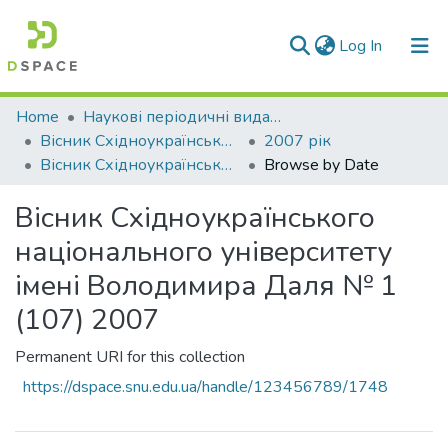
(current)
Log In
Communities & Collections
Home
Наукові періодичні видання СНУ ім. В. Даля
Вісник Східноукраїнського національного університету імені В. Даля
2007 рік
All of DSpace
Вісник Східноукраїнського національного університету імені Володимира Даля № 1 (107) 2007
Browse by Date
Вісник Східноукраїнського
національного університету
імені Володимира Даля № 1
(107) 2007
Permanent URI for this collection
https://dspace.snu.edu.ua/handle/123456789/1748