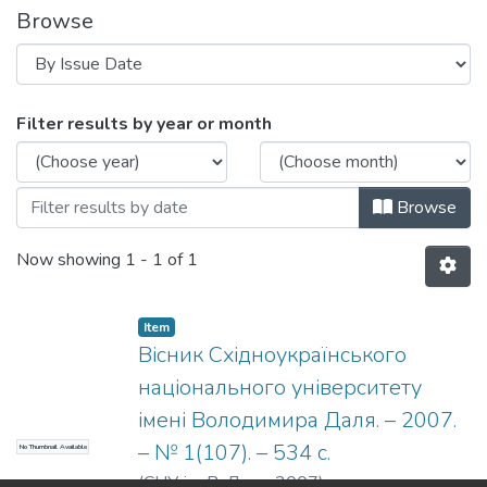
Browse
Browsing Вісник Східноукраїнського н
Filter results by year or month
Browse
Now showing
1 - 1 of 1
Item
Вісник Східноукраїнського
національного університету
імені Володимира Даля. – 2007.
– № 1(107). – 534 с.
No Thumbnail Available
(
СНУ ім. В. Даля
,
2007
)