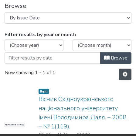
Browse
Browsing Вісник Східноукраїнського н
Filter results by year or month
Browse
Now showing
1 - 1 of 1
Item
Вісник Східноукраїнського
національного університету
імені Володимира Даля. – 2008.
– № 1(119).
No Thumbnail Available
(
СНУ ім. В. Даля
,
2008
)