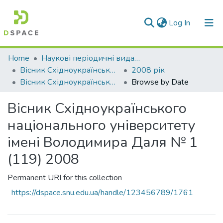
(current)
Log In
Communities & Collections
Home
Наукові періодичні видання СНУ ім. В. Даля
Вісник Східноукраїнського національного університету імені В. Даля
2008 рік
All of DSpace
Вісник Східноукраїнського національного університету імені Володимира Даля № 1 (119) 2008
Browse by Date
Вісник Східноукраїнського
національного університету
імені Володимира Даля № 1
(119) 2008
Permanent URI for this collection
https://dspace.snu.edu.ua/handle/123456789/1761