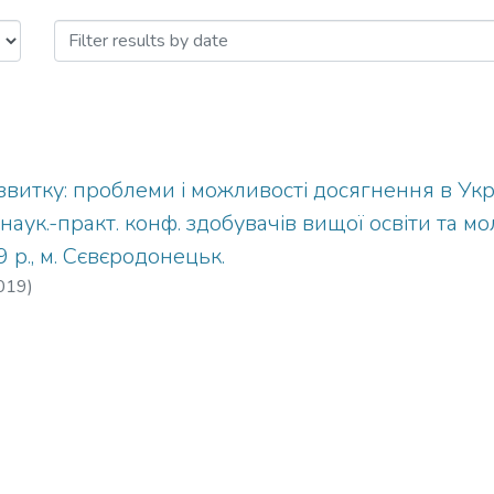
ЗВИТКУ : проблеми і можливості д
звитку: проблеми і можливості досягнення в Україн
 наук.-практ. конф. здобувачів вищої освіти та м
 р., м. Сєвєродонецьк.
019
)