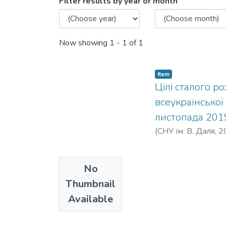
Browsing ЦІЛІ СТАЛОГО РО
Filter results by year or month
Now showing
1 - 1 of 1
Item
Цілі сталого ро
всеукраїнської
листопада 2019
(
СНУ ім. В. Даля
,
2
No
Thumbnail
Available