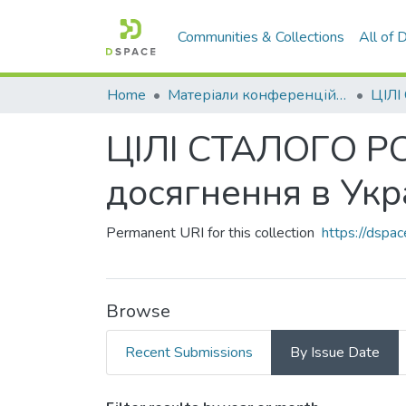
Communities & Collections
All of
Home
Матеріали конференцій та семінарів
ЦІЛІ СТАЛОГО РО
досягнення в Украї
Permanent URI for this collection
https://dsp
Browse
Recent Submissions
By Issue Date