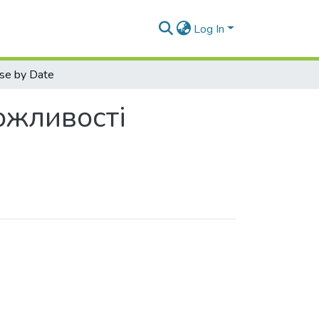
Log In
se by Date
ожливості