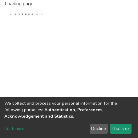
Loading page...
We collect and process your personal information for the
following purposes:
Authentication, Preferences,
Acknowledgement and Statistics
.
Dspace & Volodymyr Dahl East Ukrainian National University
copyright © 2002-2026
LYRASIS
Customize
Decline
That's ok
Cookie settings
End User Agreement
Send Feedback