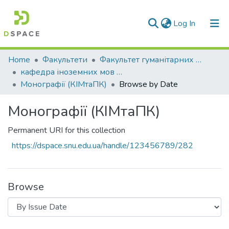
(current)
Log In
Communities & Collections
Home
Факультети
Факультет гуманітарних та соціальних наук
кафедра іноземних мов та професійної комунікації
All of DSpace
Монографії (КІМтаПК)
Browse by Date
Монографії (КІМтаПК)
Permanent URI for this collection
https://dspace.snu.edu.ua/handle/123456789/282
Browse