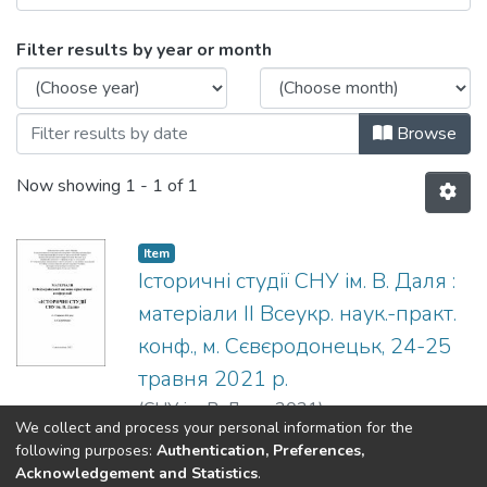
Browsing Історичні студії СНУ ім. В. Да
Filter results by year or month
Browse
Now showing
1 - 1 of 1
Item
Історичні студії СНУ ім. В. Даля :
матеріали ІІ Всеукр. наук.-практ.
конф., м. Сєвєродонецьк, 24-25
травня 2021 р.
(
СНУ ім. В. Даля
,
2021
)
We collect and process your personal information for the
following purposes:
Authentication, Preferences,
Acknowledgement and Statistics
.
Dspace & Volodymyr Dahl East Ukrainian National University