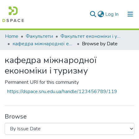
(current)
Log In
Communities & Collections
Home
Факультети
Факультет економіки і управління
кафедра міжнародної економіки і туризму
Browse by Date
All of DSpace
кафедра міжнародної
економіки і туризму
Permanent URI for this community
https://dspace.snu.edu.ua/handle/123456789/119
Browse