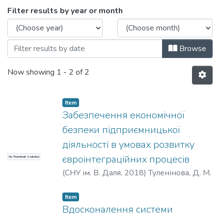
Browsing кафедра міжнародної економі
Filter results by year or month
Browse
Now showing
1 - 2 of 2
Item
Забезпечення економічної
безпеки підприємницької
діяльності в умовах розвитку
євроінтеграційних процесів
No Thumbnail Available
(
СНУ ім. В. Даля
,
2018
)
Туленінова, Д. М.
Item
Вдосконалення системи