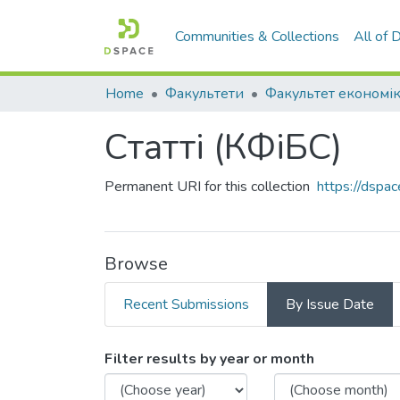
Communities & Collections
All of
Home
Факультети
Статті (КФіБС)
Permanent URI for this collection
https://dspa
Browse
Recent Submissions
By Issue Date
Browsing Статті (КФіБС) 
Filter results by year or month