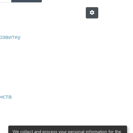
озвитку
мств.
We collect and process your personal information for the