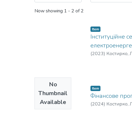
Now showing
1 - 2 of 2
Item
Інституційне 
електроенерге
(
2023
)
Костирко, Л
No
Item
Thumbnail
Фінансове прог
Available
(
2024
)
Костирко, Л