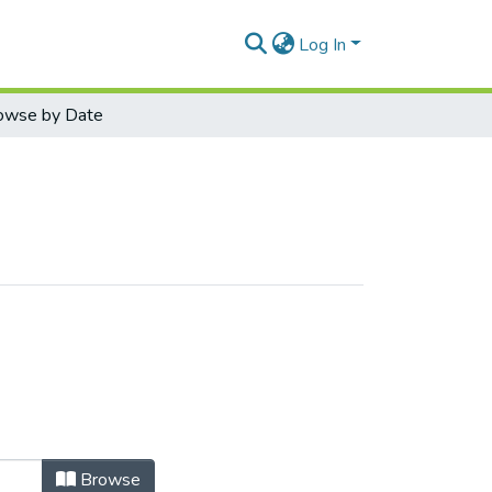
Log In
owse by Date
Browse