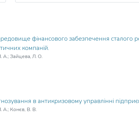
середовище фінансового забезпечення сталого р
тичних компаній.
. А.
;
Зайцева, Л. О.
нозування в антикризовому управлінні підприє
. А.
;
Конєв, В. В.