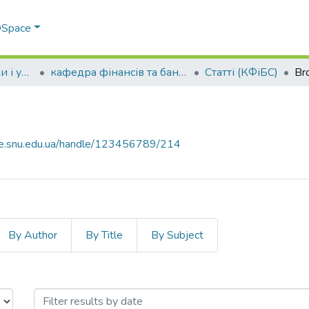
 DSpace
Факультет економіки і управління
кафедра фінансів та банківської справи
Статті (КФіБС)
Br
ce.snu.edu.ua/handle/123456789/214
By Author
By Title
By Subject
by Issue Date