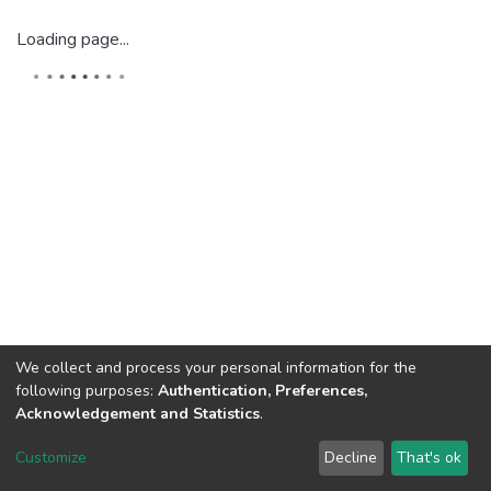
Loading page...
We collect and process your personal information for the
following purposes:
Authentication, Preferences,
Acknowledgement and Statistics
.
Dspace & Volodymyr Dahl East Ukrainian National University
copyright © 2002-2026
LYRASIS
Customize
Decline
That's ok
Cookie settings
End User Agreement
Send Feedback