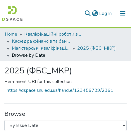
(current)
Log In
Communities & Collections
Home
Кваліфікаційні роботи здобувачів вищої освіти
Кафедра фінансів та банківської справи (ФБС)
All of DSpace
Магістерські кваліфікаційні роботи
2025 (ФБС_МКР)
Browse by Date
2025 (ФБС_МКР)
Permanent URI for this collection
https://dspace.snu.edu.ua/handle/123456789/2361
Browse