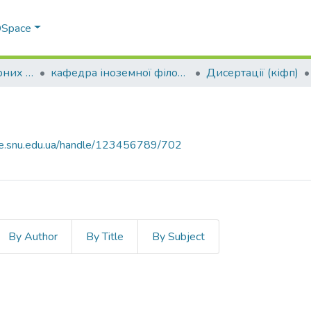
 DSpace
Факультет гуманітарних та соціальних наук
кафедра іноземної філології та перекладу
Дисертації (кіфп)
ce.snu.edu.ua/handle/123456789/702
By Author
By Title
By Subject