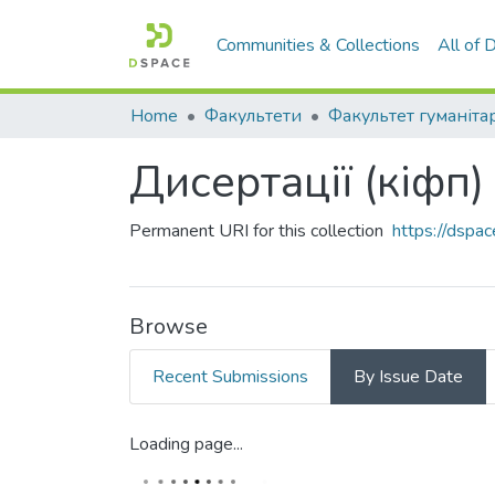
Communities & Collections
All of
Home
Факультети
Дисертації (кіфп)
Permanent URI for this collection
https://dspa
Browse
Recent Submissions
By Issue Date
Loading page...