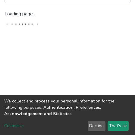
Loading page...
We collect and process your personal information for the
following purposes:
Authentication, Preferences,
Acknowledgement and Statistics
.
Dspace & Volodymyr Dahl East Ukrainian National University
copyright © 2002-2026
LYRASIS
Customize
Decline
That's ok
Cookie settings
End User Agreement
Send Feedback