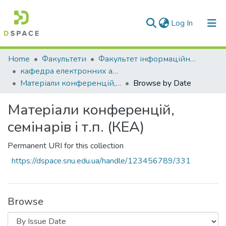
(current)
Log In
Communities & Collections
Home
Факультети
Факультет інформаційних технологій та електроніки
кафедра електронних апаратів
All of DSpace
Матеріали конференцій, семінарів і т.п. (КЕА)
Browse by Date
Матеріали конференцій,
семінарів і т.п. (КЕА)
Permanent URI for this collection
https://dspace.snu.edu.ua/handle/123456789/331
Browse